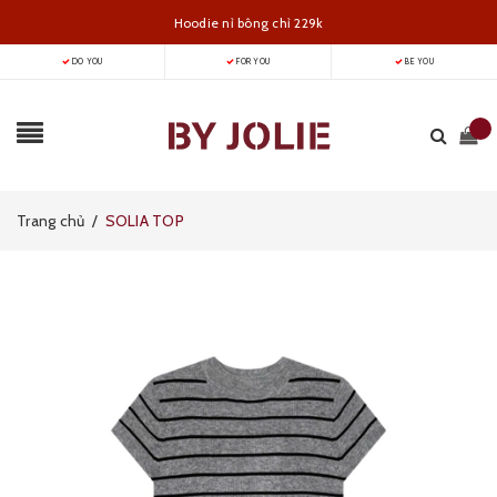
Hoodie nỉ bông chỉ 229k
DO YOU
FOR YOU
BE YOU
Trang chủ
/
SOLIA TOP