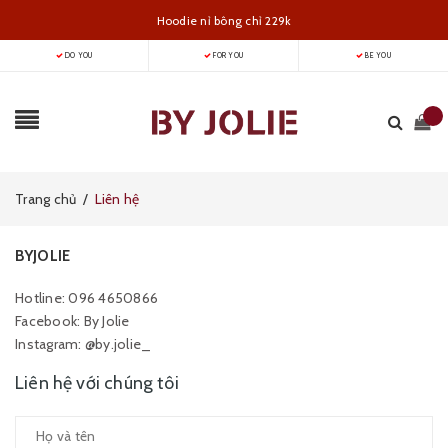
Hoodie nỉ bông chỉ 229k
DO YOU
FOR YOU
BE YOU
Trang chủ
/
Liên hệ
BYJOLIE
Hotline: 096 4650866
Facebook: By Jolie
Instagram: @by.jolie_
Liên hệ với chúng tôi