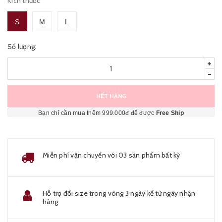
Kích thước
S
M
L
Số lượng:
+
-
HẾT HÀNG
Bạn chỉ cần mua thêm 999.000đ để được
Free Ship
Miễn phí vận chuyển với 03 sản phẩm bất kỳ
Hỗ trợ đổi size trong vòng 3 ngày kể từ ngày nhận
hàng