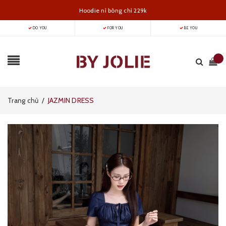
Hoodie nỉ bông chỉ 229k
DO YOU
FOR YOU
BE YOU
Trang chủ
/
JAZMIN DRESS