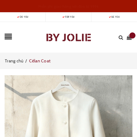
Miễn phí giao hàng với đơn từ 999k
DO YOU
FOR YOU
BE YOU
Hoodie nỉ bông chỉ 229k
Trang chủ
/
Célan Coat