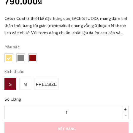
790.000₫
Célan Coat là thiết kế đặc trưng của JEACE STUDIO, mang đậm tinh
thần thời trang tối giản (minimalist) nhưng vẫn giữ được nét thanh
lịch và tinh tế. Với form dáng chuẩn, chất liệu dạ ép cao cấp và
điểm nhấn nơ đính túi, chiếc áo mang lại vẻ đẹp hi...
Màu sắc
Kích thước
S
M
FREESIZE
Số lượng:
+
-
HẾT HÀNG