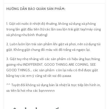
HƯỚNG DẪN BẢO QUẢN SẢN PHẨM:
1. Giặt với nước ở nhiệt độ thường, không sử dụng xà phòng
trong lần giặt đầu tiên (từ các lần sau lộn trái giặt tay/máy cùng
xà phòng như bình thường)
2. Luôn luôn lộn trái sản phẩm khi giặt và phơi, nên sử dụng túi
giặt. Không giặt chung đồ màu với đồ trắng và ngược lại.
3. Giặt tay nhẹ nhàng với các sản phẩm có hiệu ứng bạc/tráng
gương như INDIFFERENT, GOOD THINSG ARE COMING, SEE
GOOD THINGS... các sản phẩm còn lại nếu có thể được giặt
bằng tay các em ý cũng sẽ rất vui đó ạaaaa
^^ Tuyệt đối không sử dụng bàn là nhiệt là trực tiếp lên hình in,
ưu tiên là hơi nha các bạnnnnnn