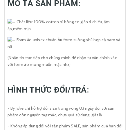
MÔ TẢ SẢN PHẨM:
Chất liệu: 100% cotton nỉ bông co giãn 4 chiều, ấm
áp,mềm mịn
Form áo unisex chuẩn Âu form suông phù hợp cả nam và
nữ
(Nhắn tin trực tiếp cho chúng mình để nhận tư vấn chính xác
với form áo mong muốn mặc nha)
HÌNH THỨC ĐỔI/TRẢ:
- By Jolie chỉ hỗ trợ đổi size trong vòng 03 ngày đối với sản
phẩm còn nguyên tag mác, chưa quả sử dụng, giặt là
- Không áp dụng đổi với sản phẩm SALE, sản phẩm quá hạn đổi