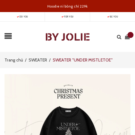
DO YOU
FOR YOU
BE YOU
Hoodie nỉ bông chỉ 229k
Trang chủ
/
SWEATER
/
SWEATER "UNDER MISTLETOE"