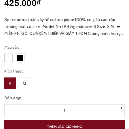
425.000₫
Set croptop chân váy nữ cotton pique 100% co giãn cao cấp
thoáng mát có size Model: 1m59 47kg mặc size S Size: S M 👑
MIỄN PHÍ GÓI QUÀ KÈM THIỆP VÀ GIẤY THƠM Chúng mình hong
tách set nha các nàngggggg
Màu sắc
Kích thước
S
M
Số lượng:
+
-
THÊM VÀO GIỎ HÀNG