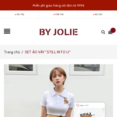
Miễn phí giao hàng với đơn từ 999k
DO YOU
FOR YOU
BE YOU
Trang chủ
/
SET ÁO VÁY "STILL INTO U"