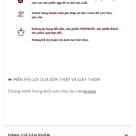
👑 MIỄN PHÍ GÓI QUÀ KÈM THIỆP VÀ GIẤY THƠM
Chúng mình hong tách set nha các nàngggggg
ĐÁNH GIÁ SẢN PHẨM