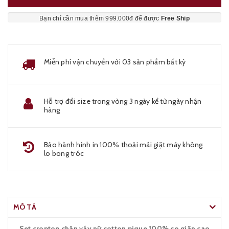
Bạn chỉ cần mua thêm 999.000đ để được
Free Ship
Miễn phí vận chuyển với 03 sản phẩm bất kỳ
Hỗ trợ đổi size trong vòng 3 ngày kể từ ngày nhận
hàng
Bảo hành hình in 100% thoải mái giặt máy không
lo bong tróc
MÔ TẢ
Set croptop chân váy nữ cotton pique 100% co giãn cao