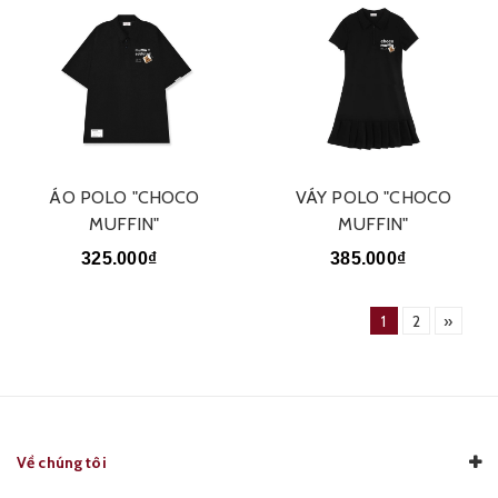
ÁO POLO "CHOCO
VÁY POLO "CHOCO
MUFFIN"
MUFFIN"
325.000₫
385.000₫
1
2
»
Về chúng tôi