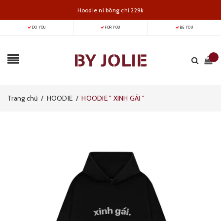
Hoodie nỉ bông chỉ 229k
DO YOU
FOR YOU
BE YOU
Trang chủ
/
HOODIE
/
HOODIE " XINH GÁI "