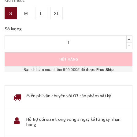
Kích thước
S
M
L
XL
Số lượng:
+
-
HẾT HÀNG
Bạn chỉ cần mua thêm 999.000đ để được
Free Ship
Miễn phí vận chuyển với 03 sản phẩm bất kỳ
Hỗ trợ đổi size trong vòng 3 ngày kể từ ngày nhận
hàng