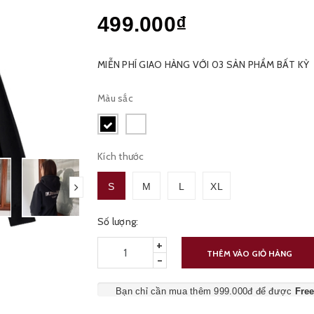
499.000₫
MIỄN PHÍ GIAO HÀNG VỚI 03 SẢN PHẨM BẤT KỲ
Màu sắc
Kích thước
S
M
L
XL
Số lượng:
+
THÊM VÀO GIỎ HÀNG
-
Bạn chỉ cần mua thêm 999.000đ để được
Fre