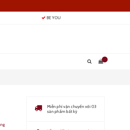
BE YOU
Miễn phí vận chuyển với 03
sản phẩm bất kỳ
àng