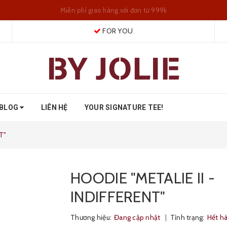
Miễn phí giao hàng với đơn từ 999k
FOR YOU
BLOG
LIÊN HỆ
YOUR SIGNATURE TEE!
T"
HOODIE "METALIE II -
INDIFFERENT"
Thương hiệu:
Đang cập nhật
|
Tình trạng:
Hết h