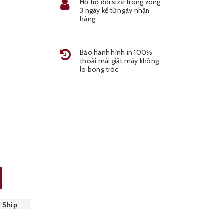
Hỗ trợ đổi size trong vòng
3 ngày kể từ ngày nhận
hàng
Bảo hành hình in 100%
thoải mái giặt máy không
lo bong tróc
e Ship