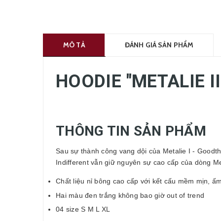
MÔ TẢ
ĐÁNH GIÁ SẢN PHẨM
HOODIE "METALIE II
THÔNG TIN SẢN PHẨM
Sau sự thành công vang dội của Metalie I - Goodthi
Indifferent vẫn giữ nguyên sự cao cấp của dòng Met
Chất liệu nỉ bông cao cấp với kết cấu mềm mịn, ấ
Hai màu đen trắng không bao giờ out of trend
04 size S M L XL