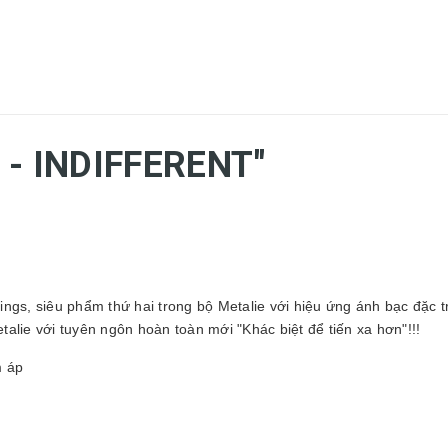
 - INDIFFERENT"
ngs, siêu phẩm thứ hai trong bộ Metalie với hiệu ứng ánh bạc đặc trư
alie với tuyên ngôn hoàn toàn mới "Khác biệt để tiến xa hơn"!!!
m áp